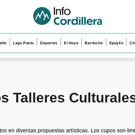
elin
Lago Puelo
Deportes
El Hoyo
Bariloche
Epuyén
Ch
s Talleres Culturale
s en diversas propuestas artísticas. Los cupos son lim