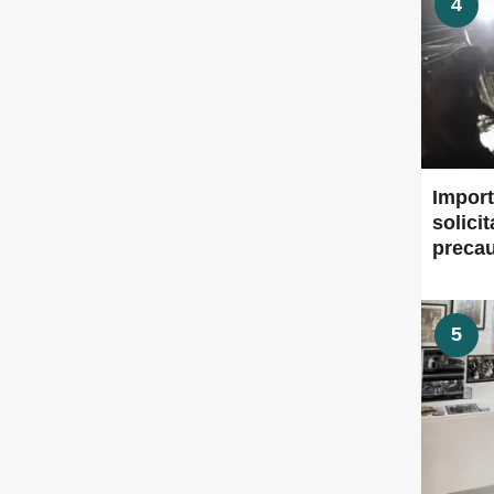
4
Import
solici
preca
5