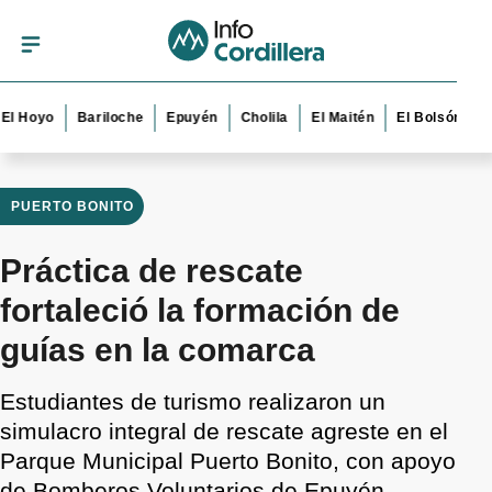
Hoyo
Bariloche
Epuyén
Cholila
El Maitén
El Bolsón
Esqu
PUERTO BONITO
Práctica de rescate
fortaleció la formación de
guías en la comarca
Estudiantes de turismo realizaron un
simulacro integral de rescate agreste en el
Parque Municipal Puerto Bonito, con apoyo
de Bomberos Voluntarios de Epuyén.