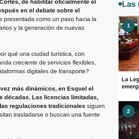
ortés, de habilitar oficialmente el
Las 
spués en el debate sobre el
ue presentada como un paso hacia la
1
uarios y la generación de nuevas
or qué una ciudad turística, con
da creciente de servicios flexibles,
lataformas digitales de transporte?
La Leg
emerge
vez más dinámicos, en Esquel el
 décadas. Las licencias limitadas,
 las regulaciones tradicionales
siguen
2
esitan trasladarse o buscan una fuente