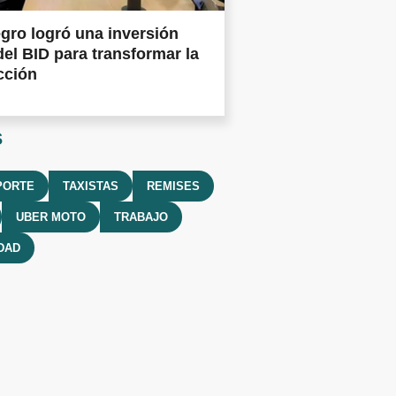
gro logró una inversión
del BID para transformar la
cción
s
PORTE
TAXISTAS
REMISES
UBER MOTO
TRABAJO
DAD