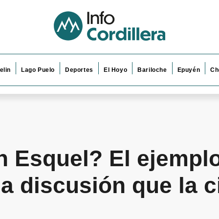
elin
Lago Puelo
Deportes
El Hoyo
Bariloche
Epuyén
Ch
n Esquel? El ejempl
a discusión que la 