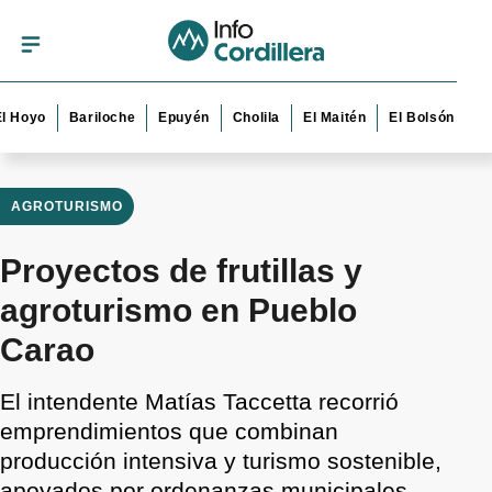
o
Bariloche
Epuyén
Cholila
El Maitén
El Bolsón
Esquel
AGROTURISMO
Proyectos de frutillas y
agroturismo en Pueblo
Carao
El intendente Matías Taccetta recorrió
emprendimientos que combinan
producción intensiva y turismo sostenible,
apoyados por ordenanzas municipales