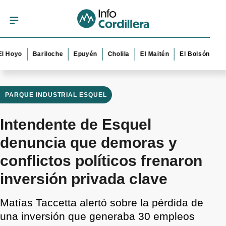
o
Bariloche
Epuyén
Cholila
El Maitén
El Bolsón
Esquel
PARQUE INDUSTRIAL ESQUEL
Intendente de Esquel
denuncia que demoras y
conflictos políticos frenaron
inversión privada clave
Matías Taccetta alertó sobre la pérdida de
una inversión que generaba 30 empleos