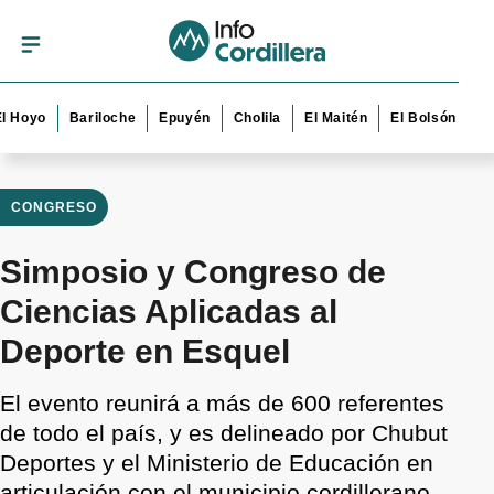
o
Bariloche
Epuyén
Cholila
El Maitén
El Bolsón
Esquel
CONGRESO
Simposio y Congreso de
Ciencias Aplicadas al
Deporte en Esquel
El evento reunirá a más de 600 referentes
de todo el país, y es delineado por Chubut
Deportes y el Ministerio de Educación en
articulación con el municipio cordillerano.