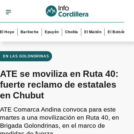
yo
Bariloche
Epuyén
Cholila
El Maitén
El Bolsón
Esque
EN LAS GOLONDRINAS
ATE se moviliza en Ruta 40:
fuerte reclamo de estatales
en Chubut
ATE Comarca Andina convoca para este
martes a una movilización en Ruta 40, en
Brigada Golondrinas, en el marco de
medidas de fuerza.