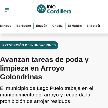
yo
Bariloche
Epuyén
Cholila
El Maitén
El Bolsón
Esquel
PREVENCIÓN DE INUNDACIONES
Avanzan tareas de poda y
limpieza en Arroyo
Golondrinas
El municipio de Lago Puelo trabaja en el
mantenimiento del arroyo y recuerda la
prohibición de arrojar residuos.