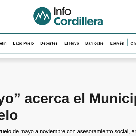
elin
Lago Puelo
Deportes
El Hoyo
Bariloche
Epuyén
Ch
o” acerca el Municip
elo
Puelo de mayo a noviembre con asesoramiento social, e