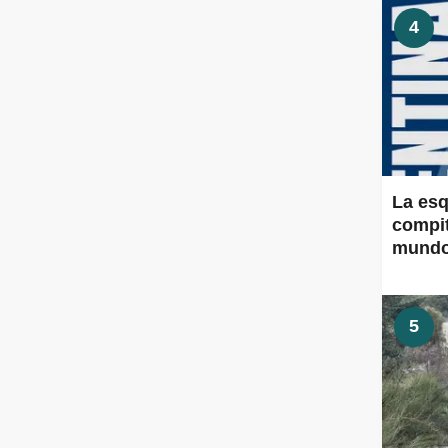
4
La esq
compit
mund
5