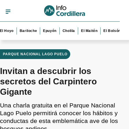
oyo
Bariloche
Epuyén
Cholila
El Maitén
El Bolsón
Esque
PARQUE NACIONAL LAGO PUELO
Invitan a descubrir los
secretos del Carpintero
Gigante
Una charla gratuita en el Parque Nacional
Lago Puelo permitirá conocer los hábitos y
conductas de esta emblemática ave de los
bosques andinos.