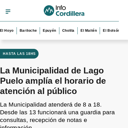
oyo
Bariloche
Epuyén
Cholila
El Maitén
El Bolsón
Esque
HASTA LAS 18HS
La Municipalidad de Lago
Puelo amplía el horario de
atención al público
La Municipalidad atenderá de 8 a 18.
Desde las 13 funcionará una guardia para
consultas, recepción de notas e
información.