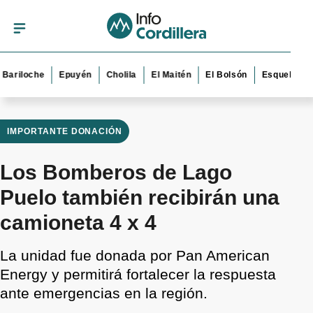
iloche
Epuyén
Cholila
El Maitén
El Bolsón
Esquel
Trevel
IMPORTANTE DONACIÓN
Los Bomberos de Lago
Puelo también recibirán una
camioneta 4 x 4
La unidad fue donada por Pan American
Energy y permitirá fortalecer la respuesta
ante emergencias en la región.