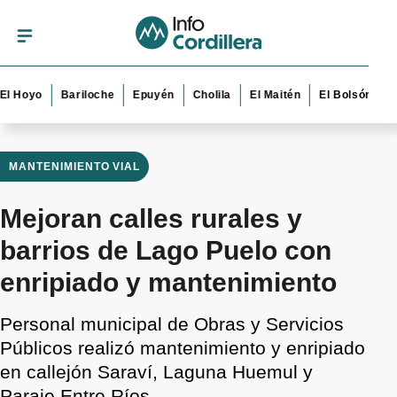
yo
Bariloche
Epuyén
Cholila
El Maitén
El Bolsón
Esque
MANTENIMIENTO VIAL
Mejoran calles rurales y
barrios de Lago Puelo con
enripiado y mantenimiento
Personal municipal de Obras y Servicios
Públicos realizó mantenimiento y enripiado
en callejón Saraví, Laguna Huemul y
Paraje Entre Ríos.