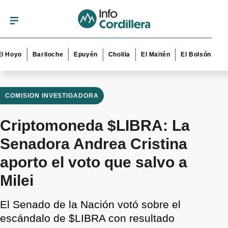
o
Bariloche
Epuyén
Cholila
El Maitén
El Bolsón
Esquel
COMISION INVESTIGADORA
Criptomoneda $LIBRA: La
Senadora Andrea Cristina
aporto el voto que salvo a
Milei
El Senado de la Nación votó sobre el
escándalo de $LIBRA con resultado