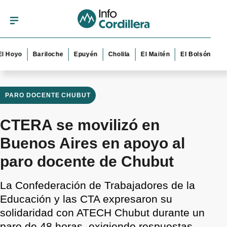
o
Bariloche
Epuyén
Cholila
El Maitén
El Bolsón
Esquel
PARO DOCENTE CHUBUT
CTERA se movilizó en
Buenos Aires en apoyo al
paro docente de Chubut
La Confederación de Trabajadores de la
Educación y las CTA expresaron su
solidaridad con ATECH Chubut durante un
paro de 48 horas, exigiendo respuestas