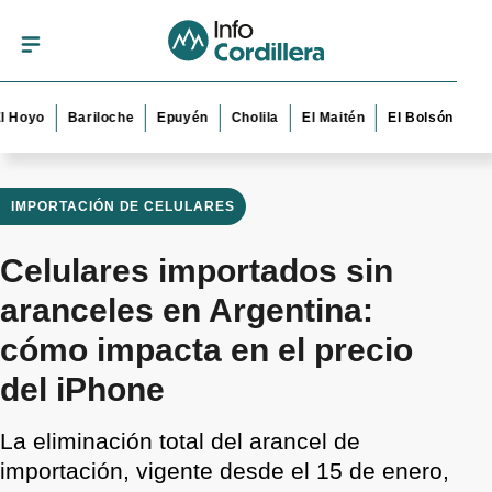
o
Bariloche
Epuyén
Cholila
El Maitén
El Bolsón
Esquel
IMPORTACIÓN DE CELULARES
Celulares importados sin
aranceles en Argentina:
cómo impacta en el precio
del iPhone
La eliminación total del arancel de
importación, vigente desde el 15 de enero,