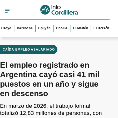
yo
Bariloche
Epuyén
Cholila
El Maitén
El Bolsón
Esquel
CAÍDA EMPLEO ASALARIADO
El empleo registrado en
Argentina cayó casi 41 mil
puestos en un año y sigue
en descenso
En marzo de 2026, el trabajo formal
totalizó 12,83 millones de personas, con