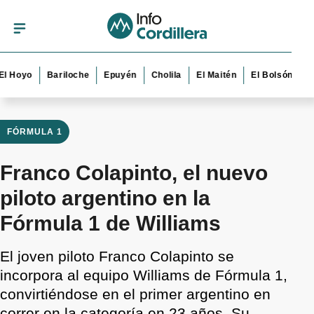
yo
Bariloche
Epuyén
Cholila
El Maitén
El Bolsón
Esquel
FÓRMULA 1
Franco Colapinto, el nuevo
piloto argentino en la
Fórmula 1 de Williams
El joven piloto Franco Colapinto se
incorpora al equipo Williams de Fórmula 1,
convirtiéndose en el primer argentino en
correr en la categoría en 23 años. Su