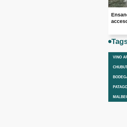
Ensan
acceso
Tag
VINO A
CHUBU
BODEGA
PATAGO
MALBE