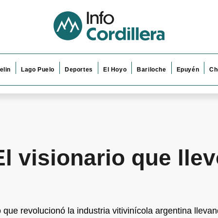
elin
Lago Puelo
Deportes
El Hoyo
Bariloche
Epuyén
Ch
l visionario que llev
que revolucionó la industria vitivinícola argentina llevan