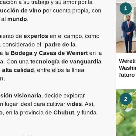
cación a su trabajo y su amor por la
1
ucción de vino
por cuenta propia, con
al
mundo
.
miento de
expertos
en el campo, como
, considerado el "
padre de la
a la
Bodega y Cavas de Weinert
en la
Wereti
a
. Con una
tecnología de vanguardia
Washin
alta calidad
, entre ellos la línea
futuro
ón
.
isión visionaria
, decide explorar
2
n lugar ideal para cultivar
vides
. Así,
o
, en la provincia de
Chubut
, y funda