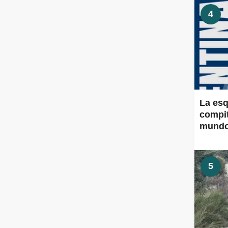
4
La esq
compit
mund
5