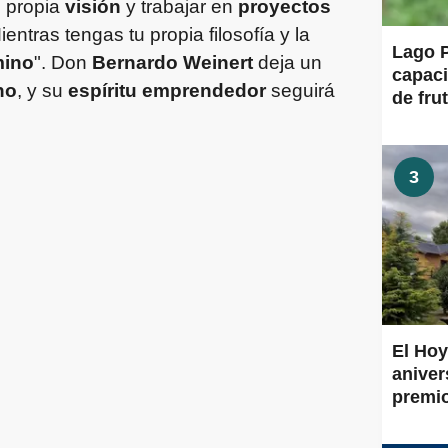
u propia
visión
y trabajar en
proyectos
entras tengas tu propia filosofía y la
Lago P
mino
". Don
Bernardo Weinert
deja un
capaci
no
, y su
espíritu emprendedor
seguirá
de frut
3
El Hoy
aniver
premi