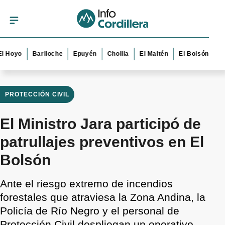
yo
Bariloche
Epuyén
Cholila
El Maitén
El Bolsón
Esquel
PROTECCIÓN CIVIL
El Ministro Jara participó de
patrullajes preventivos en El
Bolsón
Ante el riesgo extremo de incendios
forestales que atraviesa la Zona Andina, la
Policía de Río Negro y el personal de
Protección Civil despliegan un operativo