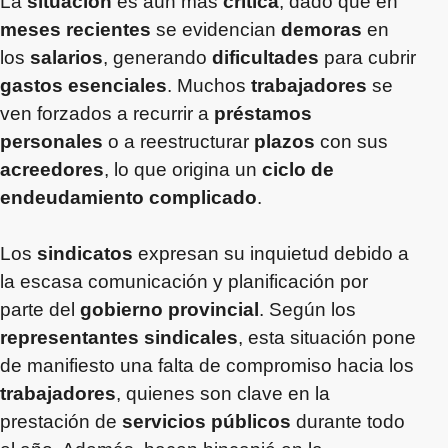
La
situación
es aún más
crítica
, dado que en
meses recientes
se evidencian
demoras
en
los
salarios
, generando
dificultades
para cubrir
gastos esenciales
. Muchos
trabajadores
se
ven forzados a recurrir a
préstamos
personales
o a reestructurar
plazos
con sus
acreedores
, lo que origina un
ciclo de
endeudamiento complicado
.
Los
sindicatos
expresan su inquietud debido a
la escasa comunicación y planificación por
parte del
gobierno provincial
. Según los
representantes sindicales
, esta situación pone
de manifiesto una falta de compromiso hacia los
trabajadores
, quienes son clave en la
prestación de
servicios públicos
durante todo