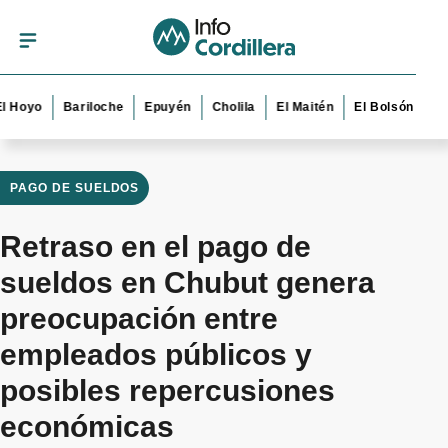
o
Bariloche
Epuyén
Cholila
El Maitén
El Bolsón
Esquel
PAGO DE SUELDOS
Retraso en el pago de
sueldos en Chubut genera
preocupación entre
empleados públicos y
posibles repercusiones
económicas