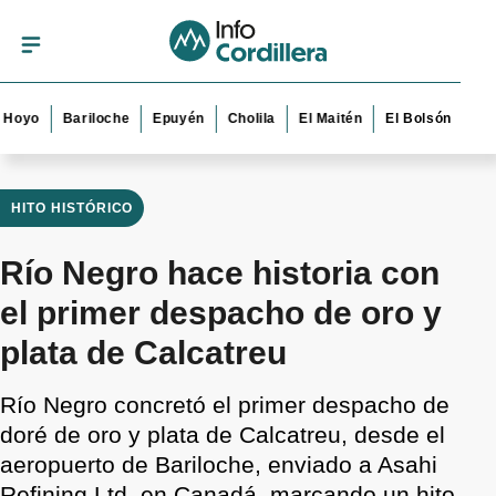
Bariloche
Epuyén
Cholila
El Maitén
El Bolsón
Esquel
HITO HISTÓRICO
Río Negro hace historia con
el primer despacho de oro y
plata de Calcatreu
Río Negro concretó el primer despacho de
doré de oro y plata de Calcatreu, desde el
aeropuerto de Bariloche, enviado a Asahi
Refining Ltd. en Canadá, marcando un hito