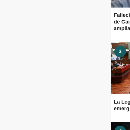
Fallec
de Gai
amplia
3
La Leg
emerge