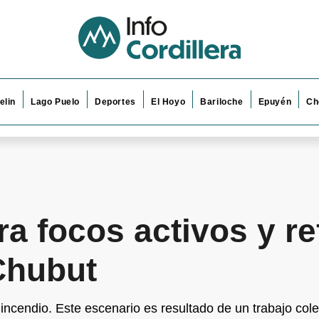
elin
Lago Puelo
Deportes
El Hoyo
Bariloche
Epuyén
Ch
ra focos activos y re
Chubut
incendio. Este escenario es resultado de un trabajo cole