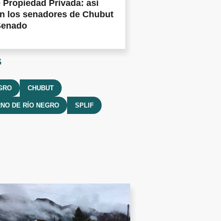
 Propiedad Privada: así
n los senadores de Chubut
Senado
s
GRO
CHUBUT
NO DE RÍO NEGRO
SPLIF