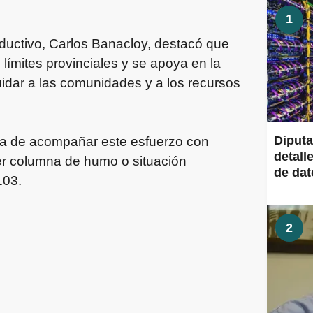
1
ductivo, Carlos Banacloy, destacó que
e límites provinciales y se apoya en la
dar a las comunidades y a los recursos
Diput
cia de acompañar este esfuerzo con
detall
er columna de humo o situación
de dato
103.
2