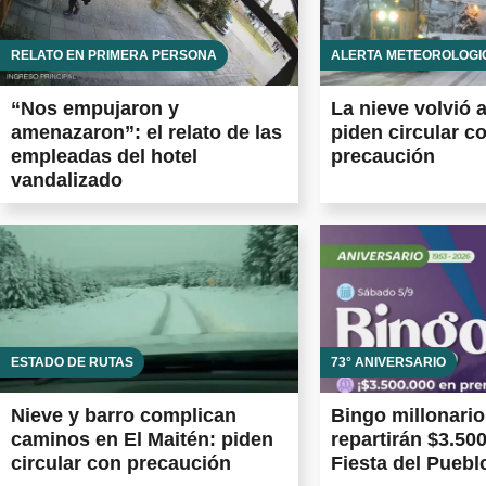
RELATO EN PRIMERA PERSONA
ALERTA METEOROLÓGI
“Nos empujaron y
La nieve volvió 
amenazaron”: el relato de las
piden circular c
empleadas del hotel
precaución
vandalizado
ESTADO DE RUTAS
73° ANIVERSARIO
Nieve y barro complican
Bingo millonario
caminos en El Maitén: piden
repartirán $3.500
circular con precaución
Fiesta del Puebl