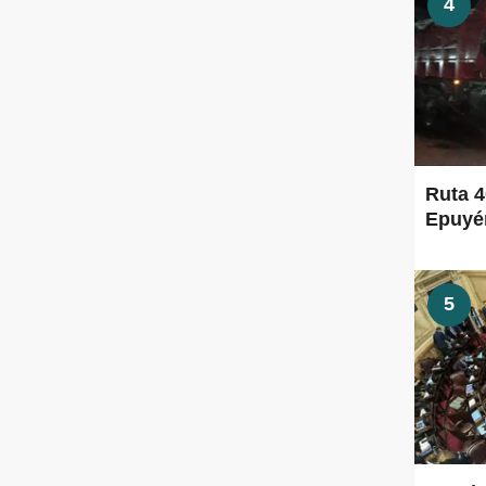
4
Ruta 4
Epuyén
5