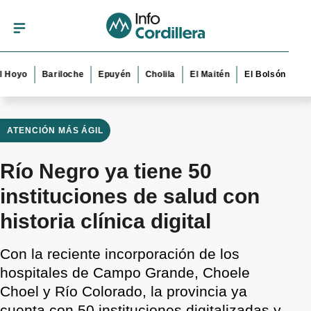
o
Bariloche
Epuyén
Cholila
El Maitén
El Bolsón
Esquel
ATENCIÓN MÁS ÁGIL
Río Negro ya tiene 50
instituciones de salud con
historia clínica digital
Con la reciente incorporación de los
hospitales de Campo Grande, Choele
Choel y Río Colorado, la provincia ya
cuenta con 50 instituciones digitalizadas y