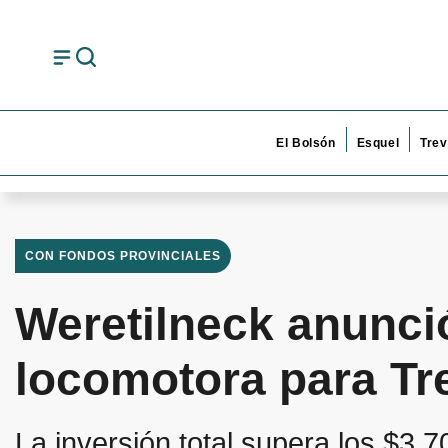
El Bolsón
Esquel
Trev
CON FONDOS PROVINCIALES
Weretilneck anunci
locomotora para Tr
La inversión total supera los $3.