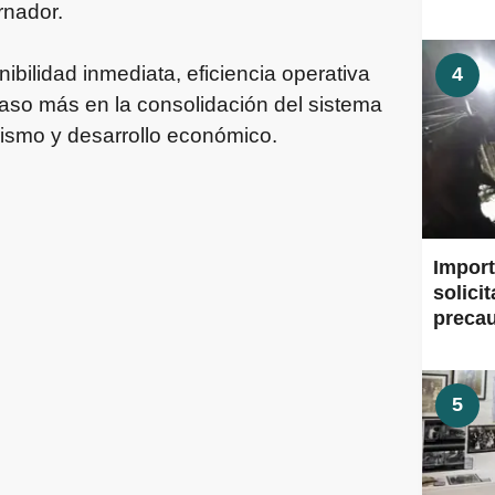
rnador.
ibilidad inmediata, eficiencia operativa
4
paso más en la consolidación del sistema
urismo y desarrollo económico.
Import
solici
preca
5