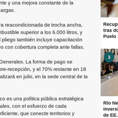
ante y una mejora constante de la
cargas.
Recup
ora reacondicionada de trocha ancha,
tras d
tible superior a los 6.000 litros, y
Puelo
El pliego también incluye capacitación
s con cobertura completa ante fallas.
3
 Generales. La forma de pago se
re-recepción, y el 70% restante en 18
izará en julio, en la sede central de la
o es una política pública estratégica
Río Ne
ales, con el esfuerzo de cada
inver
iciente, que conecte territorios y
de EE