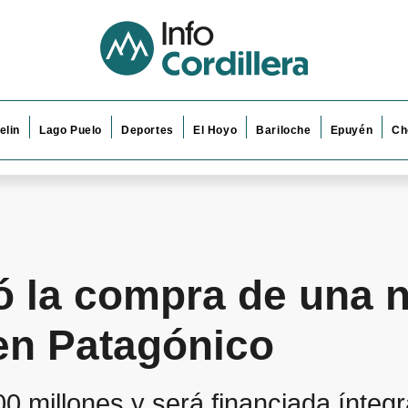
elin
Lago Puelo
Deportes
El Hoyo
Bariloche
Epuyén
Ch
ó la compra de una 
en Patagónico
700 millones y será financiada ínte