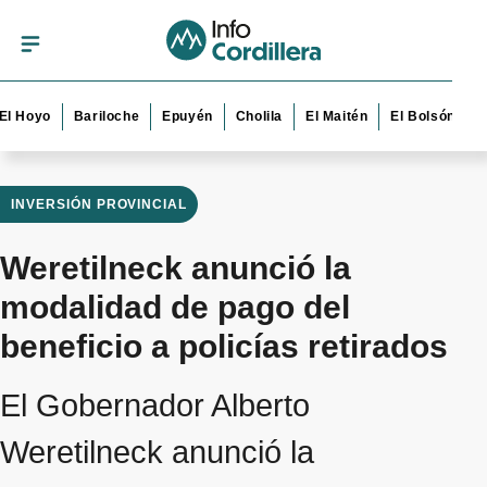
oyo
Bariloche
Epuyén
Cholila
El Maitén
El Bolsón
Esque
INVERSIÓN PROVINCIAL
Weretilneck anunció la
modalidad de pago del
beneficio a policías retirados
El Gobernador Alberto
Weretilneck anunció la