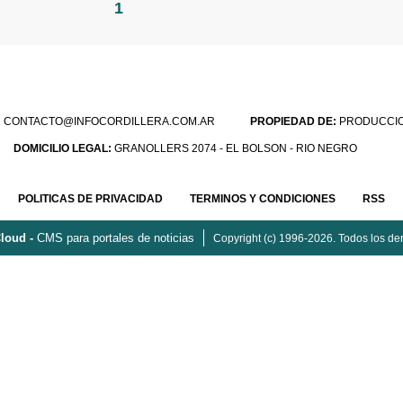
1
:
CONTACTO@INFOCORDILLERA.COM.AR
PROPIEDAD DE:
PRODUCCION
DOMICILIO LEGAL:
GRANOLLERS 2074 - EL BOLSON - RIO NEGRO
POLITICAS DE PRIVACIDAD
TERMINOS Y CONDICIONES
RSS
loud -
CMS para portales de noticias
Copyright (c) 1996-2026. Todos los de