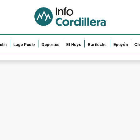
elin
Lago Puelo
Deportes
El Hoyo
Bariloche
Epuyén
Ch