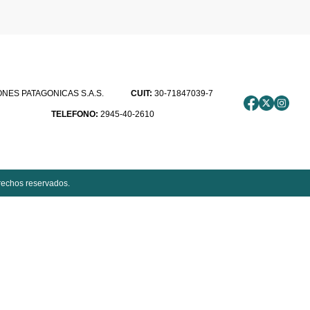
ES PATAGONICAS S.A.S.
CUIT:
30-71847039-7
TELEFONO:
2945-40-2610
rechos reservados.