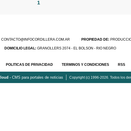
1
:
CONTACTO@INFOCORDILLERA.COM.AR
PROPIEDAD DE:
PRODUCCION
DOMICILIO LEGAL:
GRANOLLERS 2074 - EL BOLSON - RIO NEGRO
POLITICAS DE PRIVACIDAD
TERMINOS Y CONDICIONES
RSS
loud -
CMS para portales de noticias
Copyright (c) 1996-2026. Todos los de