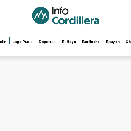
elin
Lago Puelo
Deportes
El Hoyo
Bariloche
Epuyén
Ch