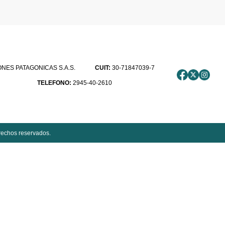
ES PATAGONICAS S.A.S.
CUIT:
30-71847039-7
TELEFONO:
2945-40-2610
rechos reservados.