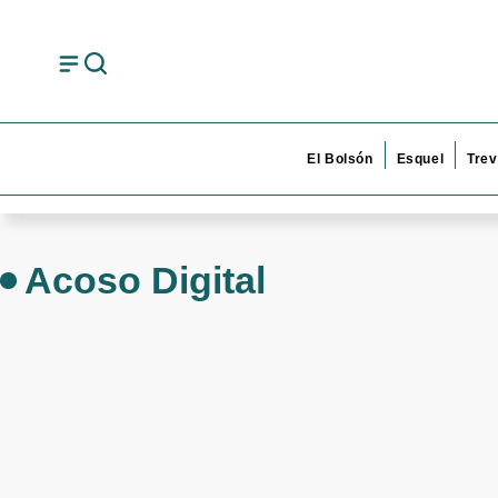
El Bolsón
Esquel
Trev
Acoso Digital