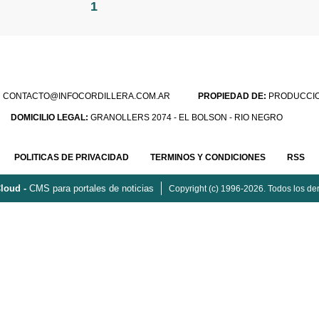
1
:
CONTACTO@INFOCORDILLERA.COM.AR
PROPIEDAD DE:
PRODUCCION
DOMICILIO LEGAL:
GRANOLLERS 2074 - EL BOLSON - RIO NEGRO
POLITICAS DE PRIVACIDAD
TERMINOS Y CONDICIONES
RSS
loud -
CMS para portales de noticias
Copyright (c) 1996-2026. Todos los de