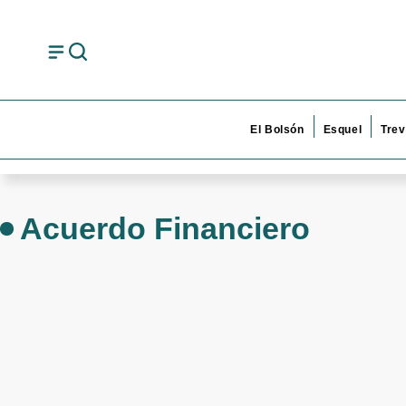
El Bolsón
Esquel
Trev
Acuerdo Financiero