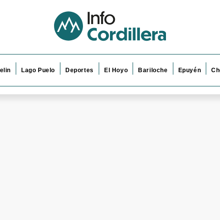
elin
Lago Puelo
Deportes
El Hoyo
Bariloche
Epuyén
Ch