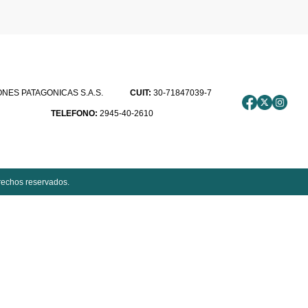
ES PATAGONICAS S.A.S.
CUIT:
30-71847039-7
TELEFONO:
2945-40-2610
rechos reservados.