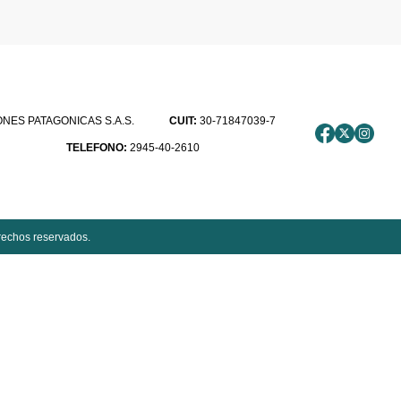
ES PATAGONICAS S.A.S.
CUIT:
30-71847039-7
TELEFONO:
2945-40-2610
rechos reservados.