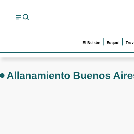
El Bolsón
Esquel
Trev
Allanamiento Buenos Aire