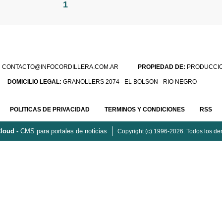
1
:
CONTACTO@INFOCORDILLERA.COM.AR
PROPIEDAD DE:
PRODUCCION
DOMICILIO LEGAL:
GRANOLLERS 2074 - EL BOLSON - RIO NEGRO
POLITICAS DE PRIVACIDAD
TERMINOS Y CONDICIONES
RSS
loud -
CMS para portales de noticias
Copyright (c) 1996-2026. Todos los de