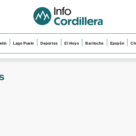
elin
Lago Puelo
Deportes
El Hoyo
Bariloche
Epuyén
Ch
s