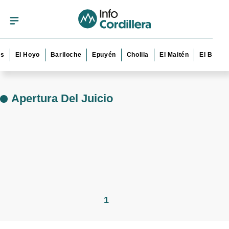
s
El Hoyo
Bariloche
Epuyén
Cholila
El Maitén
El Bolsó
Apertura Del Juicio
1