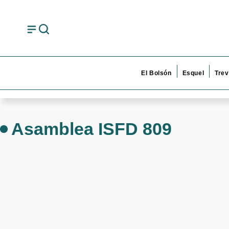
El Bolsón
Esquel
Trev
Asamblea ISFD 809