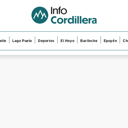
elin
Lago Puelo
Deportes
El Hoyo
Bariloche
Epuyén
Ch