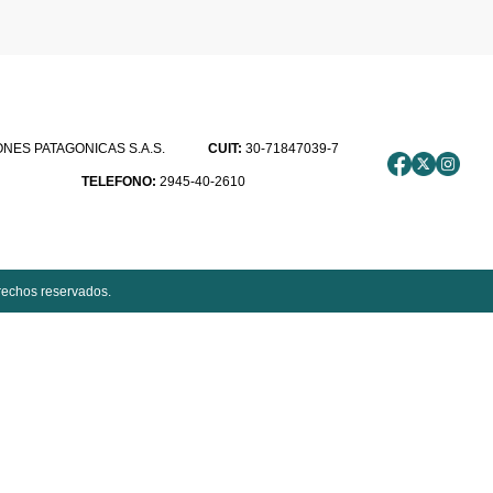
ES PATAGONICAS S.A.S.
CUIT:
30-71847039-7
TELEFONO:
2945-40-2610
rechos reservados.