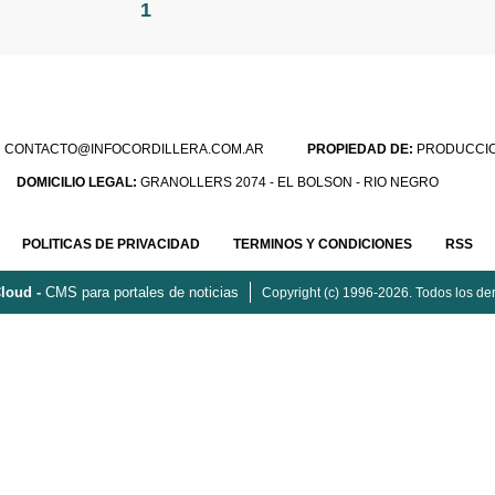
1
:
CONTACTO@INFOCORDILLERA.COM.AR
PROPIEDAD DE:
PRODUCCION
DOMICILIO LEGAL:
GRANOLLERS 2074 - EL BOLSON - RIO NEGRO
POLITICAS DE PRIVACIDAD
TERMINOS Y CONDICIONES
RSS
loud -
CMS para portales de noticias
Copyright (c) 1996-2026. Todos los de