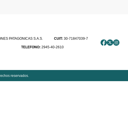
ES PATAGONICAS S.A.S.
CUIT:
30-71847039-7
TELEFONO:
2945-40-2610
rechos reservados.