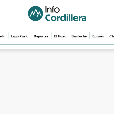
elin
Lago Puelo
Deportes
El Hoyo
Bariloche
Epuyén
Ch