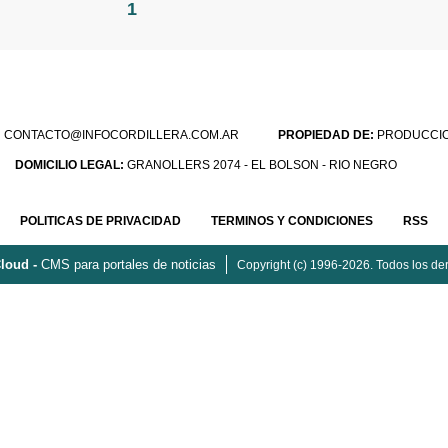
1
:
CONTACTO@INFOCORDILLERA.COM.AR
PROPIEDAD DE:
PRODUCCION
DOMICILIO LEGAL:
GRANOLLERS 2074 - EL BOLSON - RIO NEGRO
POLITICAS DE PRIVACIDAD
TERMINOS Y CONDICIONES
RSS
loud -
CMS para portales de noticias
Copyright (c) 1996-2026. Todos los de