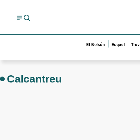
El Bolsón
Esquel
Trev
Calcantreu