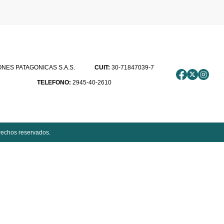
ES PATAGONICAS S.A.S.
CUIT:
30-71847039-7
TELEFONO:
2945-40-2610
rechos reservados.