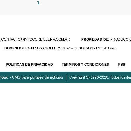
1
:
CONTACTO@INFOCORDILLERA.COM.AR
PROPIEDAD DE:
PRODUCCION
DOMICILIO LEGAL:
GRANOLLERS 2074 - EL BOLSON - RIO NEGRO
POLITICAS DE PRIVACIDAD
TERMINOS Y CONDICIONES
RSS
loud -
CMS para portales de noticias
Copyright (c) 1996-2026. Todos los de