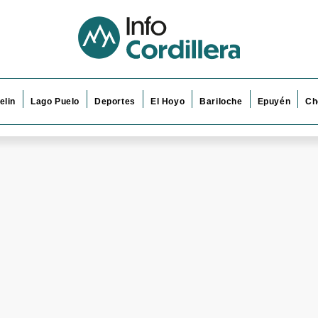
elin
Lago Puelo
Deportes
El Hoyo
Bariloche
Epuyén
Ch