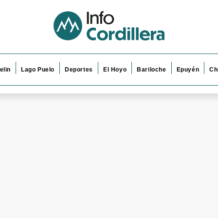
elin
Lago Puelo
Deportes
El Hoyo
Bariloche
Epuyén
Ch