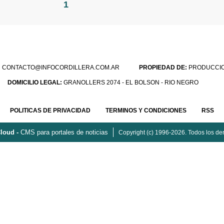
1
:
CONTACTO@INFOCORDILLERA.COM.AR
PROPIEDAD DE:
PRODUCCION
DOMICILIO LEGAL:
GRANOLLERS 2074 - EL BOLSON - RIO NEGRO
POLITICAS DE PRIVACIDAD
TERMINOS Y CONDICIONES
RSS
loud -
CMS para portales de noticias
Copyright (c) 1996-2026. Todos los de