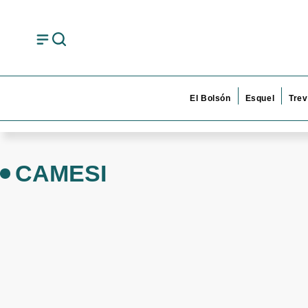
El Bolsón
Esquel
Trev
CAMESI