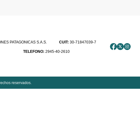
ES PATAGONICAS S.A.S.
CUIT:
30-71847039-7
TELEFONO:
2945-40-2610
rechos reservados.