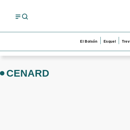
El Bolsón
Esquel
Trev
CENARD