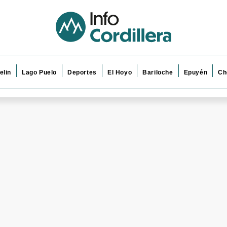
elin
Lago Puelo
Deportes
El Hoyo
Bariloche
Epuyén
Ch