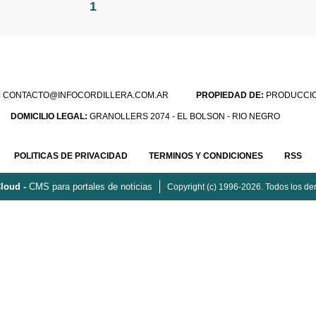
1
:
CONTACTO@INFOCORDILLERA.COM.AR
PROPIEDAD DE:
PRODUCCION
DOMICILIO LEGAL:
GRANOLLERS 2074 - EL BOLSON - RIO NEGRO
POLITICAS DE PRIVACIDAD
TERMINOS Y CONDICIONES
RSS
loud -
CMS para portales de noticias
Copyright (c) 1996-2026. Todos los de