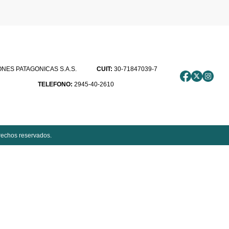
ES PATAGONICAS S.A.S.
CUIT:
30-71847039-7
TELEFONO:
2945-40-2610
rechos reservados.