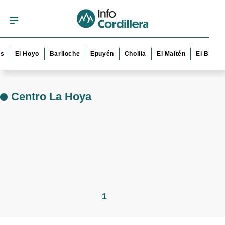
s
El Hoyo
Bariloche
Epuyén
Cholila
El Maitén
El Bolsó
Centro La Hoya
1