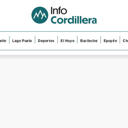
elin
Lago Puelo
Deportes
El Hoyo
Bariloche
Epuyén
Ch