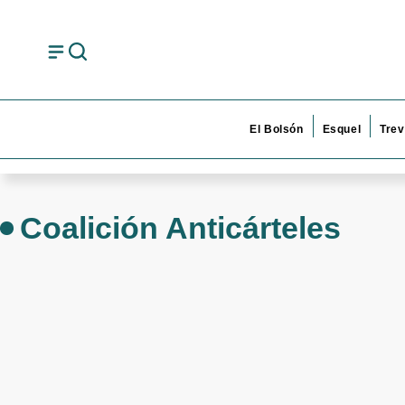
El Bolsón
Esquel
Trev
Coalición Anticárteles