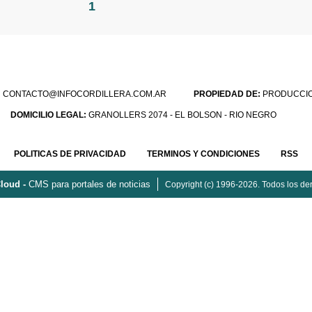
1
:
CONTACTO@INFOCORDILLERA.COM.AR
PROPIEDAD DE:
PRODUCCION
DOMICILIO LEGAL:
GRANOLLERS 2074 - EL BOLSON - RIO NEGRO
POLITICAS DE PRIVACIDAD
TERMINOS Y CONDICIONES
RSS
loud -
CMS para portales de noticias
Copyright (c) 1996-2026. Todos los de