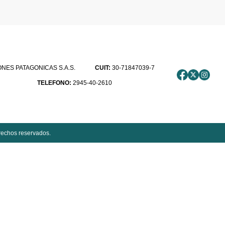
ES PATAGONICAS S.A.S.
CUIT:
30-71847039-7
TELEFONO:
2945-40-2610
rechos reservados.