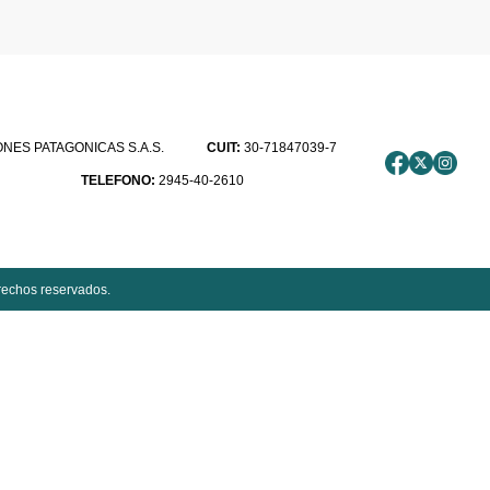
ES PATAGONICAS S.A.S.
CUIT:
30-71847039-7
TELEFONO:
2945-40-2610
rechos reservados.