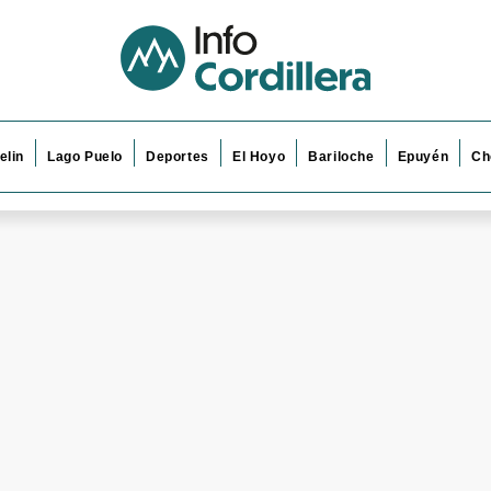
elin
Lago Puelo
Deportes
El Hoyo
Bariloche
Epuyén
Ch