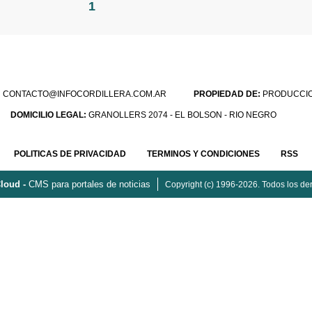
1
:
CONTACTO@INFOCORDILLERA.COM.AR
PROPIEDAD DE:
PRODUCCION
DOMICILIO LEGAL:
GRANOLLERS 2074 - EL BOLSON - RIO NEGRO
POLITICAS DE PRIVACIDAD
TERMINOS Y CONDICIONES
RSS
loud -
CMS para portales de noticias
Copyright (c) 1996-2026. Todos los de