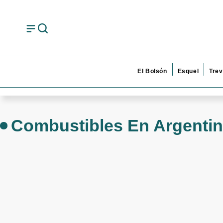
El Bolsón
Esquel
Trev
Combustibles En Argenti