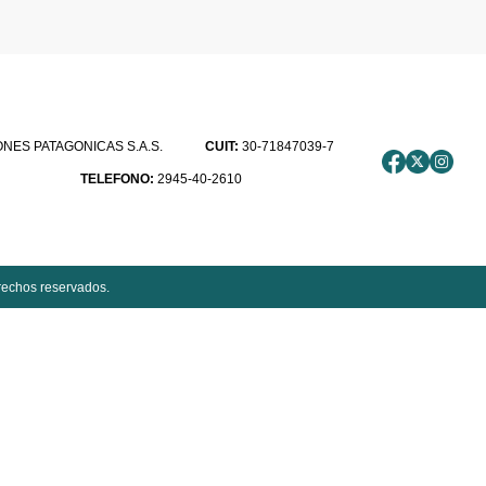
ES PATAGONICAS S.A.S.
CUIT:
30-71847039-7
TELEFONO:
2945-40-2610
rechos reservados.