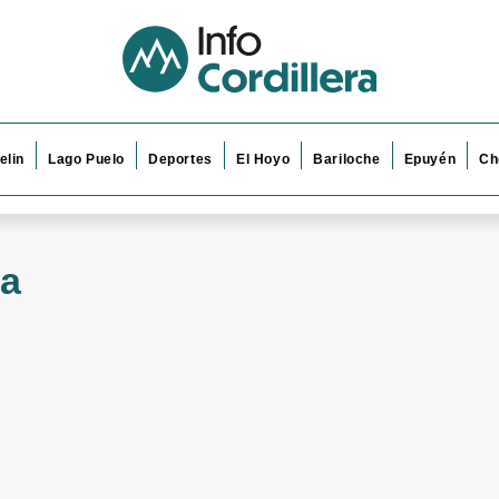
elin
Lago Puelo
Deportes
El Hoyo
Bariloche
Epuyén
Ch
na