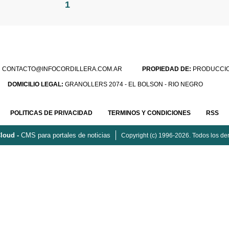
1
:
CONTACTO@INFOCORDILLERA.COM.AR
PROPIEDAD DE:
PRODUCCION
DOMICILIO LEGAL:
GRANOLLERS 2074 - EL BOLSON - RIO NEGRO
POLITICAS DE PRIVACIDAD
TERMINOS Y CONDICIONES
RSS
loud -
CMS para portales de noticias
Copyright (c) 1996-2026. Todos los de