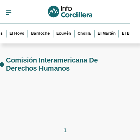
es
El Hoyo
Bariloche
Epuyén
Cholila
El Maitén
El Bolsó
Comisión Interamericana De
Derechos Humanos
1