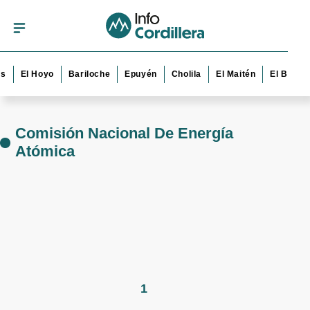
s
El Hoyo
Bariloche
Epuyén
Cholila
El Maitén
El Bolsó
Comisión Nacional De Energía
Atómica
1