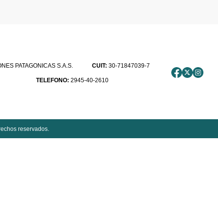
ES PATAGONICAS S.A.S.
CUIT:
30-71847039-7
TELEFONO:
2945-40-2610
rechos reservados.