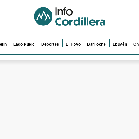
elin
Lago Puelo
Deportes
El Hoyo
Bariloche
Epuyén
Ch