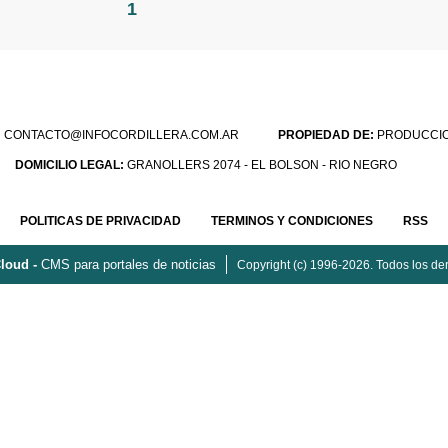
1
:
CONTACTO@INFOCORDILLERA.COM.AR
PROPIEDAD DE:
PRODUCCION
DOMICILIO LEGAL:
GRANOLLERS 2074 - EL BOLSON - RIO NEGRO
POLITICAS DE PRIVACIDAD
TERMINOS Y CONDICIONES
RSS
loud -
CMS para portales de noticias
Copyright (c) 1996-2026. Todos los de