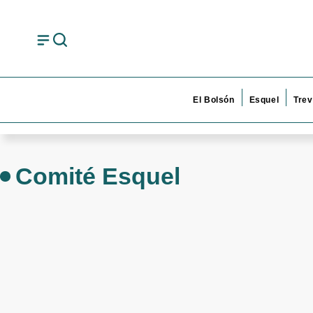
El Bolsón
Esquel
Trev
Comité Esquel