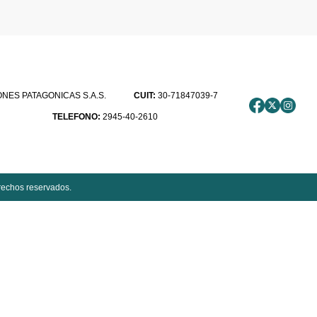
ES PATAGONICAS S.A.S.
CUIT:
30-71847039-7
TELEFONO:
2945-40-2610
rechos reservados.