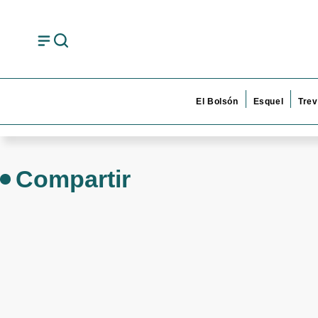
El Bolsón
Esquel
Trev
Compartir