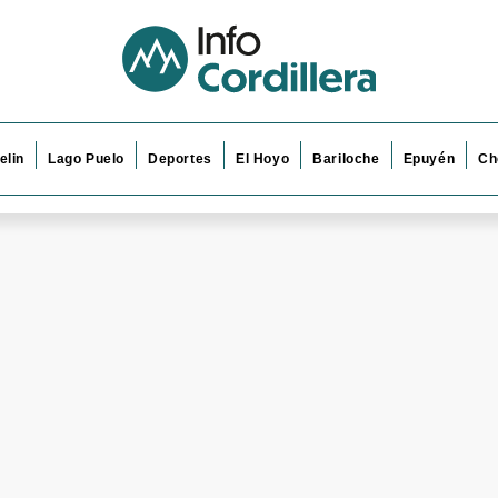
elin
Lago Puelo
Deportes
El Hoyo
Bariloche
Epuyén
Ch