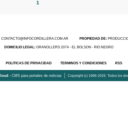
1
:
CONTACTO@INFOCORDILLERA.COM.AR
PROPIEDAD DE:
PRODUCCION
DOMICILIO LEGAL:
GRANOLLERS 2074 - EL BOLSON - RIO NEGRO
POLITICAS DE PRIVACIDAD
TERMINOS Y CONDICIONES
RSS
loud -
CMS para portales de noticias
Copyright (c) 1996-2026. Todos los de