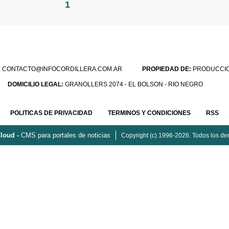
1
:
CONTACTO@INFOCORDILLERA.COM.AR
PROPIEDAD DE:
PRODUCCION
DOMICILIO LEGAL:
GRANOLLERS 2074 - EL BOLSON - RIO NEGRO
POLITICAS DE PRIVACIDAD
TERMINOS Y CONDICIONES
RSS
loud -
CMS para portales de noticias
Copyright (c) 1996-2026. Todos los de