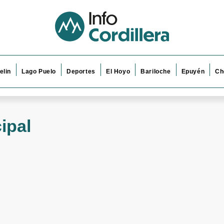
elin
Lago Puelo
Deportes
El Hoyo
Bariloche
Epuyén
Ch
ipal