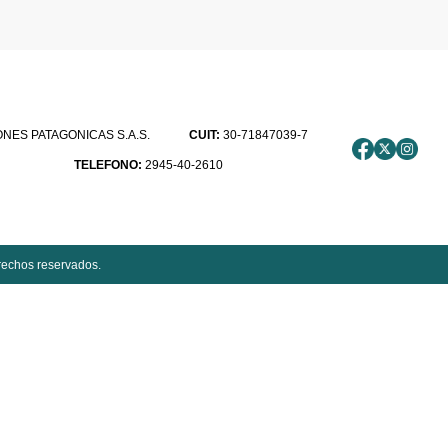
ES PATAGONICAS S.A.S.
CUIT:
30-71847039-7
TELEFONO:
2945-40-2610
rechos reservados.