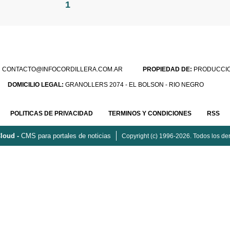
1
:
CONTACTO@INFOCORDILLERA.COM.AR
PROPIEDAD DE:
PRODUCCION
DOMICILIO LEGAL:
GRANOLLERS 2074 - EL BOLSON - RIO NEGRO
POLITICAS DE PRIVACIDAD
TERMINOS Y CONDICIONES
RSS
loud -
CMS para portales de noticias
Copyright (c) 1996-2026. Todos los de