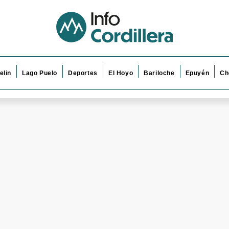
elin
Lago Puelo
Deportes
El Hoyo
Bariloche
Epuyén
Ch