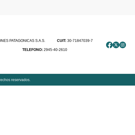
ES PATAGONICAS S.A.S.
CUIT:
30-71847039-7
TELEFONO:
2945-40-2610
rechos reservados.