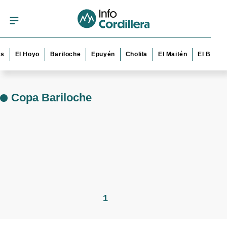
s
El Hoyo
Bariloche
Epuyén
Cholila
El Maitén
El Bolsó
Copa Bariloche
1