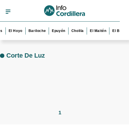
s
El Hoyo
Bariloche
Epuyén
Cholila
El Maitén
El Bolsó
Corte De Luz
1