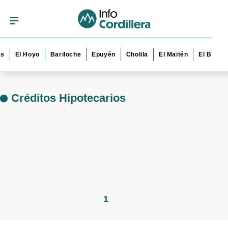
s
El Hoyo
Bariloche
Epuyén
Cholila
El Maitén
El Bolsó
Créditos Hipotecarios
1