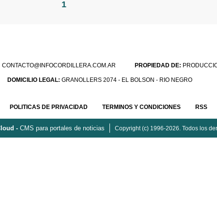
1
:
CONTACTO@INFOCORDILLERA.COM.AR
PROPIEDAD DE:
PRODUCCION
DOMICILIO LEGAL:
GRANOLLERS 2074 - EL BOLSON - RIO NEGRO
POLITICAS DE PRIVACIDAD
TERMINOS Y CONDICIONES
RSS
loud -
CMS para portales de noticias
Copyright (c) 1996-2026. Todos los de