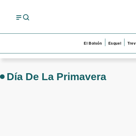
El Bolsón
Esquel
Trev
Día De La Primavera