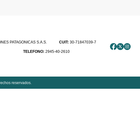
ES PATAGONICAS S.A.S.
CUIT:
30-71847039-7
TELEFONO:
2945-40-2610
rechos reservados.