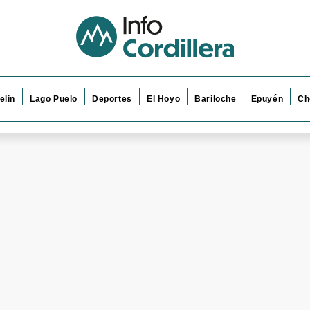
elin
Lago Puelo
Deportes
El Hoyo
Bariloche
Epuyén
Ch